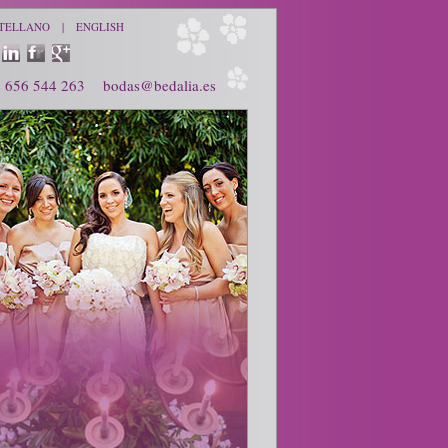
TELLANO
|
ENGLISH
4 656 544 263
bodas@bedalia.es