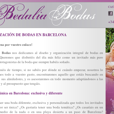
CAS
+3
ZACIÓN DE BODAS EN BARCELONA
na por vuestro enlace!
a Bodas
nos dedicamos al diseño y
organización
integral de
bodas
en
 Queremos que disfrutéis del día más feliz como un
invitado
más pero
protagonistas de la
boda
que siempre habéis soñado.
néis de tiempo, si no sabéis por dónde ni cuándo empezar, nosotros lo
os todo a vuestro gusto, encontraremos aquello que estáis buscando en
 sus alrededores, y os asesoraremos en todo momento adaptándonos a las
 y al presupuesto que tengáis.
nica en Barcelona: exclusiva y diferente
ener una
boda
diferente, exclusiva y personalizada que todos los
invitados
or ser única? ¿Os gustaría tener una
boda
temática? ¿Os casaríais en un
 medio de la nada o en una
playa
desierta a un paso de
Barcelona
?