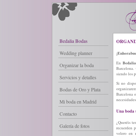
Bedalia Bodas
ORGANI
Wedding planner
¡Enhorabue
Bedali
En
Organizar la boda
Barcelona
.
siendo los 
Servicios y detalles
Si no dispo
organizar
em
Bodas de Oro y Plata
Barcelona
o
necesidades
Mi boda en Madrid
Una boda ú
Contacto
¿Queréis t
Galería de fotos
recuerden p
velero en