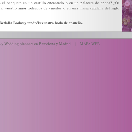
s el
banquete
en un castillo encantado o en un palacete de época? ¿Os
llar vuestro
amor
rodeados de viñedos o en una masía catalana del siglo
Bedalia Bodas y tendréis vuestra
boda
de ensueño.
s
y
Wedding planners en Barcelona
y
Madrid
|
MAPA WEB