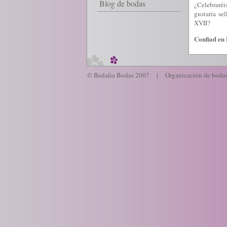
Blog de bodas
¿
Celebrar
éi
gustaría se
XVII?
Confiad en 
© Bedalia Bodas 2007 |
Organización de boda